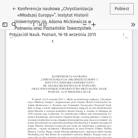
Wróć do szczegółów artykułu
←
Konferencja naukowa „Chrystianizacja
Pobierz
«Młodszej Europy»”. Instytut Historii
Uniwersytetu im. Adama Mickiewicza w
Poznaniu oraz Poznańskie Towarzystwo
Przyjaciół Nauk. Poznań, 16-18 września 2015
r.