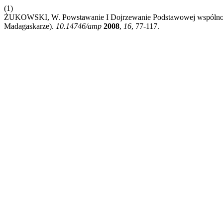
(1)
ŻUKOWSKI, W. Powstawanie I Dojrzewanie Podstawowej wspólnoty 
Madagaskarze).
10.14746/amp
2008
,
16
, 77-117.