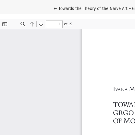
Wróć do szczegółów artykułu
←
Towards the Theory of the Naïve Art –