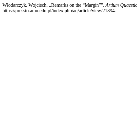
Włodarczyk, Wojciech. „Remarks on the “Margin””.
Artium Quaesti
https://pressto.amu.edu.pl/index.php/aq/article/view/21894.