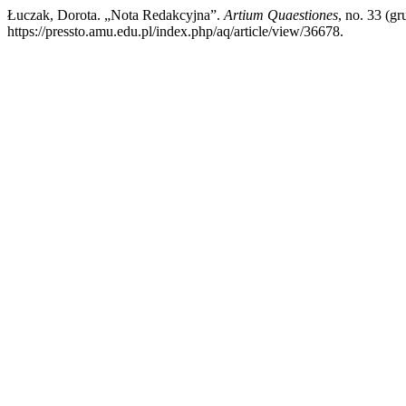
Łuczak, Dorota. „Nota Redakcyjna”.
Artium Quaestiones
, no. 33 (g
https://pressto.amu.edu.pl/index.php/aq/article/view/36678.