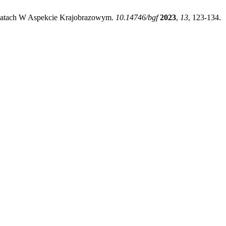
 Latach W Aspekcie Krajobrazowym.
10.14746/bgf
2023
,
13
, 123-134.