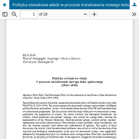
Polityka oświatowa władz w procesie instalowania nowego ładu społecznego (1944–1948)