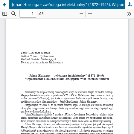
Johan Huizinga – „włóczęga intelektualny” (1872–1945). Wspomnienie o holenderskim dziejopisie w 65 rocznicę śmierci