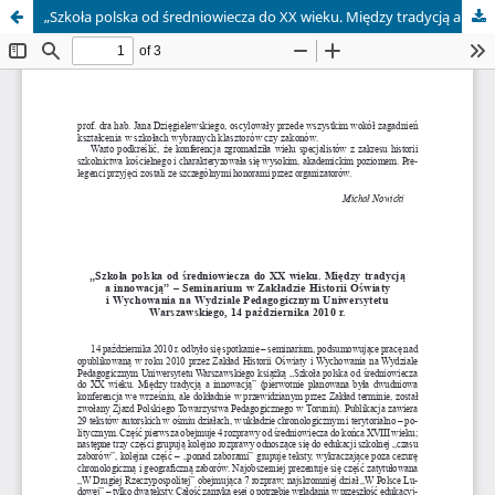
„Szkoła polska od średniowiecza do XX wieku. Między tradycją a innowacją” – Seminarium w Zakładzie Historii Oświaty i Wychowania na Wydziale Pedagogicznym Uniwersytetu Warszawskiego, 14 października 2010 r.