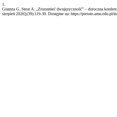
1.
Gramza G, Steur A. „Zrozumieć dwujęzyczność” – doroczna konferenc
sierpień 2026];(39):119-30. Dostępne na: https://pressto.amu.edu.pl/