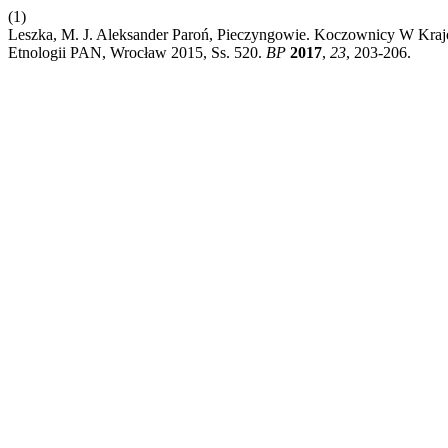
(1)
Leszka, M. J. Aleksander Paroń, Pieczyngowie. Koczownicy W Krajob
Etnologii PAN, Wrocław 2015, Ss. 520.
BP
2017
,
23
, 203-206.