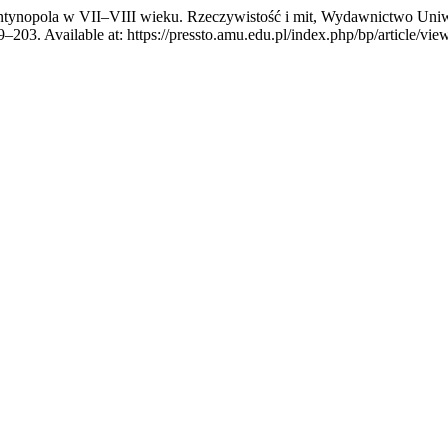
antynopola w VII–VIII wieku. Rzeczywistość i mit, Wydawnictwo Uniw
99–203. Available at: https://pressto.amu.edu.pl/index.php/bp/article/v