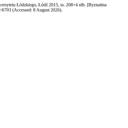
ersytetu Łódzkiego, Łódź 2015, ss. 208+4 nlb. [Byznatina
iew/6703 (Accessed: 8 August 2026).