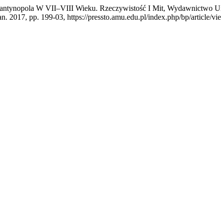
nstantynopola W VII–VIII Wieku. Rzeczywistość I Mit, Wydawnictwo U
Jan. 2017, pp. 199-03, https://pressto.amu.edu.pl/index.php/bp/article/v