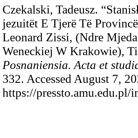
Czekalski, Tadeusz. “Stani
jezuitët E Tjerë Të Provinc
Leonard Zissi, (Ndre Mjeda 
Weneckiej W Krakowie), Ti
Posnaniensia. Acta et studi
332. Accessed August 7, 20
https://pressto.amu.edu.pl/