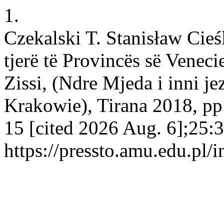
1.
Czekalski T. Stanisław Cieś
tjerë të Provincës së Venec
Zissi, (Ndre Mjeda i inni j
Krakowie), Tirana 2018, pp.
15 [cited 2026 Aug. 6];25:3
https://pressto.amu.edu.pl/