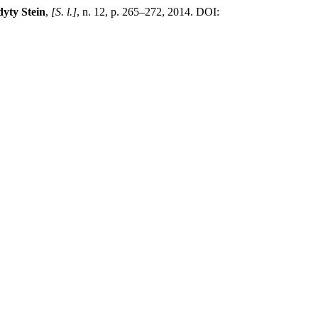
yty Stein
,
[S. l.]
, n. 12, p. 265–272, 2014. DOI: