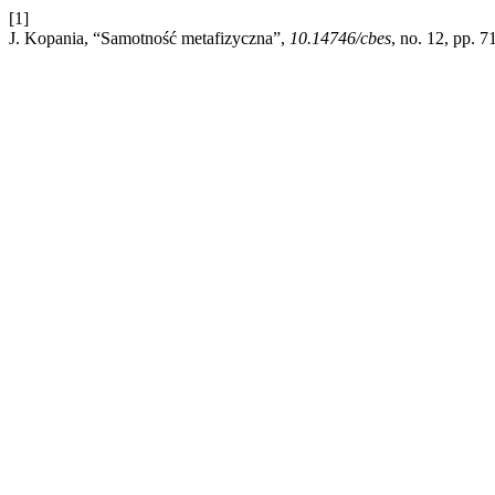
[1]
J. Kopania, “Samotność metafizyczna”,
10.14746/cbes
, no. 12, pp. 7