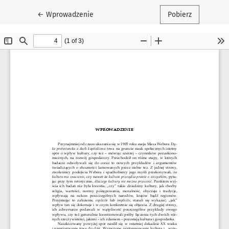
Wróć do szczegółów artykułu
←
Wprowadzenie
Pobierz