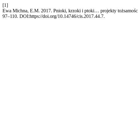
[1]
Ewa Michna, E.M. 2017. Pnioki, krzoki i ptoki… projekty tożsamości
97–110. DOI:https://doi.org/10.14746/cis.2017.44.7.