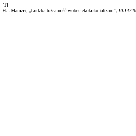
[1]
H. . Mamzer, „Ludzka tożsamość wobec ekokolonializmu”,
10.14746