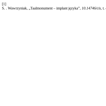
[1]
S. . Wawrzyniak, „Taalmonument – implant języka”,
10.14746/cis
, t