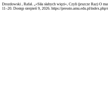
Drozdowski , Rafał. „«Siła słabych więzi», Czyli (jeszcze Raz) O m
11–20. Dostęp sierpień 9, 2026. https://pressto.amu.edu.pl/index.php/c