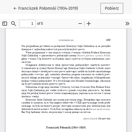
Wróć do szczegółów artykułu
←
Franciszek Połomski (1934-2019)
Pobierz