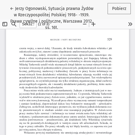
Wróć do szczegółów artykułu
←
Jerzy Ogonowski, Sytuacja prawna Żydów
Pobierz
w Rzeczypospolitej Polskiej 1918- -1939.
Prawa cywilne i polityczne, Warszawa 2012,
ss. 161.