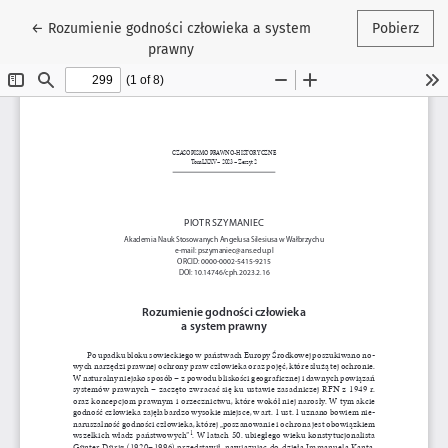
Wróć do szczegółów artykułu
←
Rozumienie godności człowieka a system
Pobierz
prawny