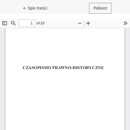
Wróć do szczegółów artykułu
←
Spis treści
Pobierz