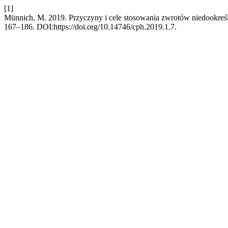
[1]
Münnich, M. 2019. Przyczyny i cele stosowania zwrotów niedookre
167–186. DOI:https://doi.org/10.14746/cph.2019.1.7.