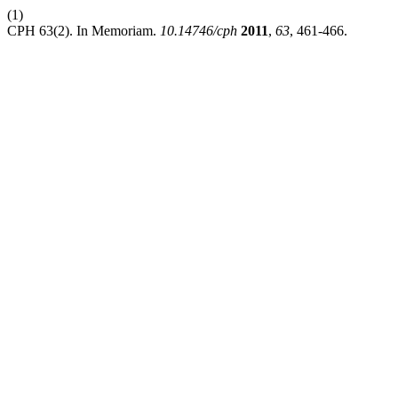
(1)
CPH 63(2). In Memoriam.
10.14746/cph
2011
,
63
, 461-466.