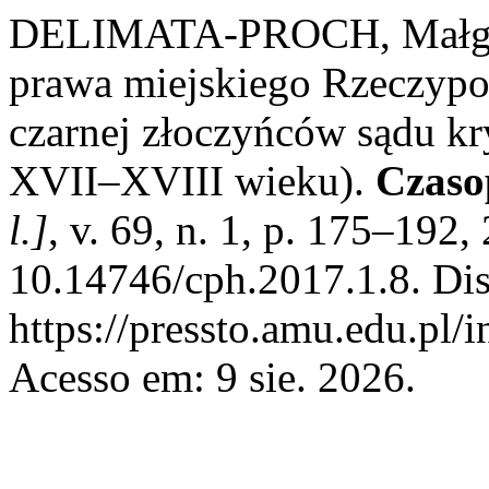
DELIMATA-PROCH, Małgorz
prawa miejskiego Rzeczypos
czarnej złoczyńców sądu k
XVII–XVIII wieku).
Czaso
l.]
, v. 69, n. 1, p. 175–192
10.14746/cph.2017.1.8. Di
https://pressto.amu.edu.pl/
Acesso em: 9 sie. 2026.