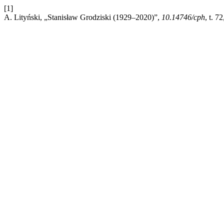
[1]
A. Lityński, „Stanisław Grodziski (1929–2020)”,
10.14746/cph
, t. 7