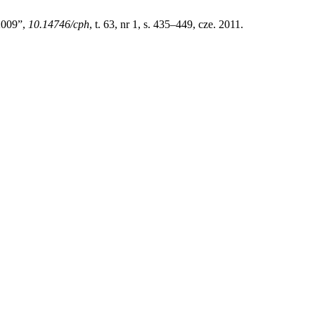
2009”,
10.14746/cph
, t. 63, nr 1, s. 435–449, cze. 2011.