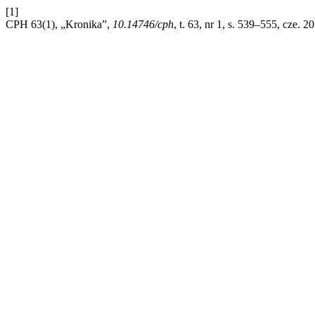
[1]
CPH 63(1), „Kronika”,
10.14746/cph
, t. 63, nr 1, s. 539–555, cze. 2