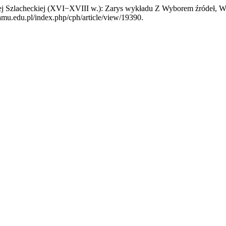
j Szlacheckiej (XVI−XVIII w.): Zarys wykładu Z Wyborem źródeł, 
to.amu.edu.pl/index.php/cph/article/view/19390.