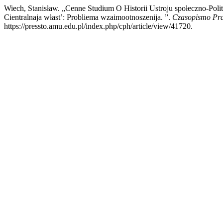
Wiech, Stanisław. „Cenne Studium O Historii Ustroju społeczno-Po
Cientralnaja włast’: Probliema wzaimootnoszenija. ”.
Czasopismo Pr
https://pressto.amu.edu.pl/index.php/cph/article/view/41720.