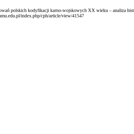
owań polskich kodyfikacji karno-wojskowych XX wieku – analiza hist
.amu.edu.pl/index.php/cph/article/view/41547