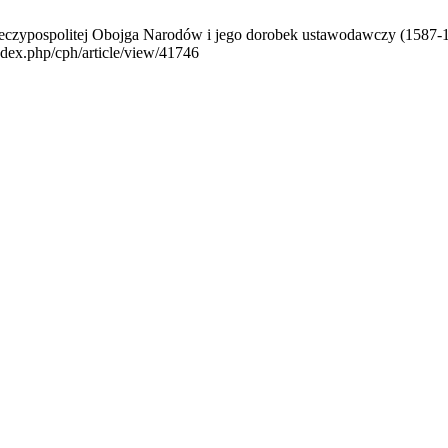
zypospolitej Obojga Narodów i jego dorobek ustawodawczy (1587-163
index.php/cph/article/view/41746