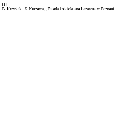
[1]
B. Krzyślak i Z. Kurzawa, „Fasada kościoła «na Łazarzu» w Poznan