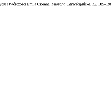
ciu i twórczości Emila Ciorana.
Filozofia Chrześcijańska
,
12
, 185–198