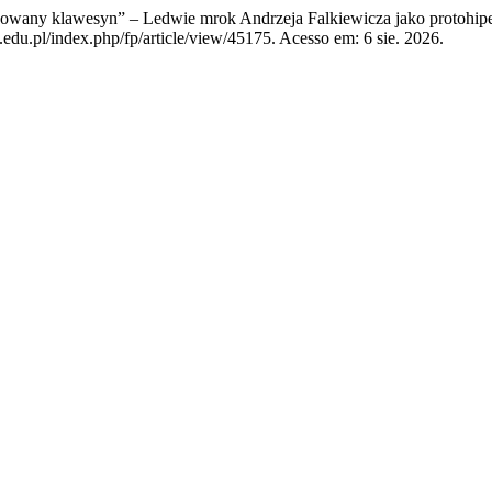
wany klawesyn” – Ledwie mrok Andrzeja Falkiewicza jako protohipe
edu.pl/index.php/fp/article/view/45175. Acesso em: 6 sie. 2026.