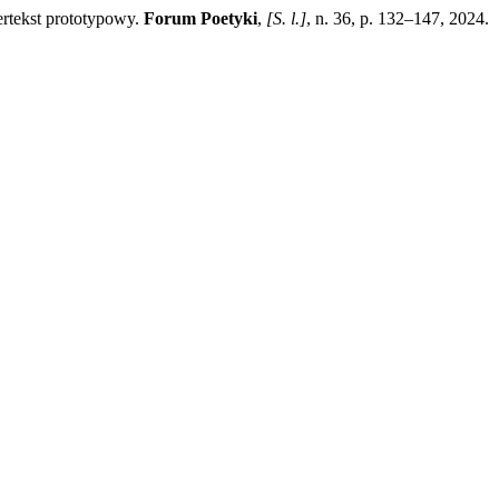
rtekst prototypowy.
Forum Poetyki
,
[S. l.]
, n. 36, p. 132–147, 2024.