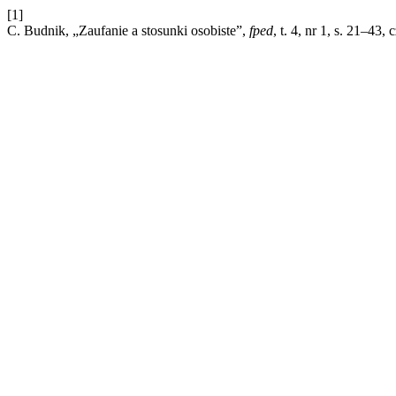
[1]
C. Budnik, „Zaufanie a stosunki osobiste”,
fped
, t. 4, nr 1, s. 21–43, 