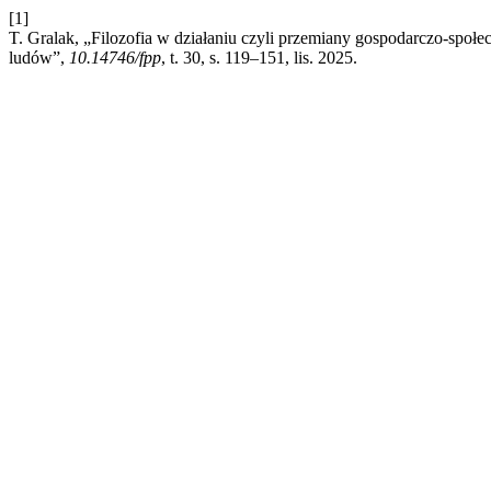
[1]
T. Gralak, „Filozofia w działaniu czyli przemiany gospodarczo-sp
ludów”,
10.14746/fpp
, t. 30, s. 119–151, lis. 2025.