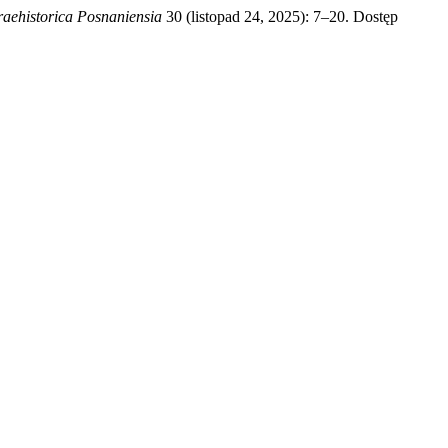
raehistorica Posnaniensia
30 (listopad 24, 2025): 7–20. Dostęp