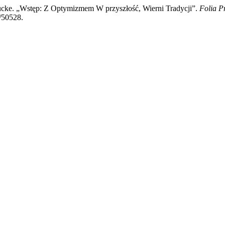
cke. „Wstęp: Z Optymizmem W przyszłość, Wierni Tradycji”.
Folia P
w/50528.