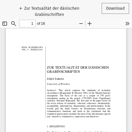
Return to Article Details
←
Zur Textualität der dänischen
Download
Grabinschriften