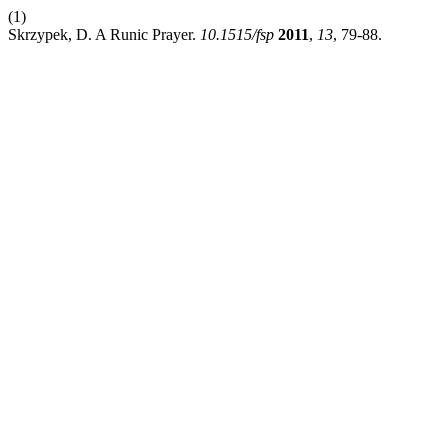
(1)
Skrzypek, D. A Runic Prayer.
10.1515/fsp
2011
,
13
, 79-88.