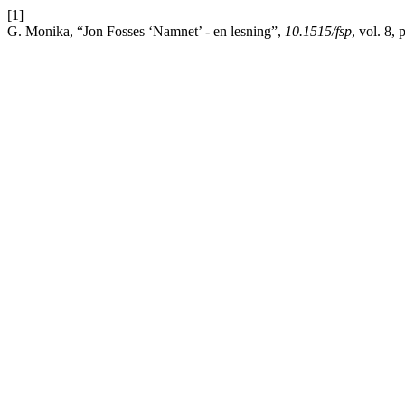
[1]
G. Monika, “Jon Fosses ‘Namnet’ - en lesning”,
10.1515/fsp
, vol. 8,