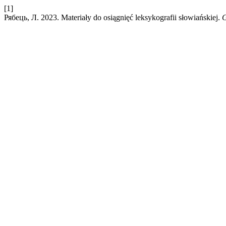
[1]
Рябець, Л. 2023. Materiały do osiągnięć leksykografii słowiańskiej.
G