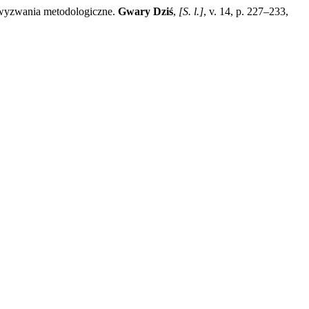
 wyzwania metodologiczne.
Gwary Dziś
,
[S. l.]
, v. 14, p. 227–233,