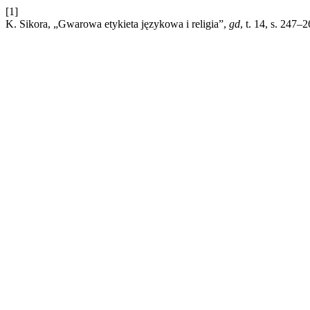
[1]
K. Sikora, „Gwarowa etykieta językowa i religia”,
gd
, t. 14, s. 247–