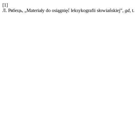
[1]
Л. Рябець, „Materiały do osiągnięć leksykografii słowiańskiej”,
gd
, 