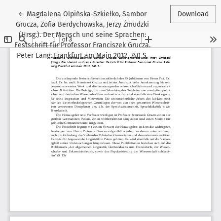
Return to Article Details
←
Magdalena Olpińska-Szkiełko, Sambor
Download
Grucza, Zofia Berdychowska, Jerzy Żmudzki
(Hrsg.). Der Mensch und seine Sprachen:
Festschrift für Professor Franciszek Grucza.
Peter Lang: Frankfurt am Main 2012, 740 S.